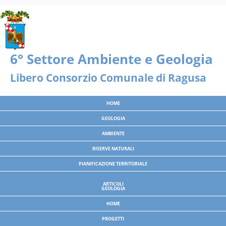
Nota:
questo
sito
Web
include
un
sistema
di
Libero Consorzio Comunale di Ragusa
accessibilità.
HOME
GEOLOGIA
AMBIENTE
RISERVE NATURALI
PIANIFICAZIONE TERRITORIALE
ARTICOLI
GEOLOGIA
HOME
PROGETTI