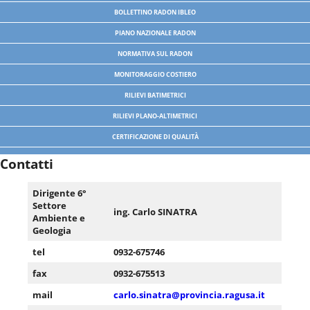
BOLLETTINO RADON IBLEO
PIANO NAZIONALE RADON
NORMATIVA SUL RADON
MONITORAGGIO COSTIERO
RILIEVI BATIMETRICI
RILIEVI PLANO-ALTIMETRICI
CERTIFICAZIONE DI QUALITÀ
Contatti
Dirigente 6°
Settore
ing. Carlo SINATRA
Ambiente e
Geologia
tel
0932-675746
fax
0932-675513
mail
carlo.sinatra@provincia.ragusa.it