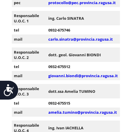
pec
protocollo@pec.provincia.ragusa.it
Responsabile
ing. Carlo SINATRA
U.O.C. 1
tel
0932-675746
mail
carlo.sinatra@provincia.ragusa.it
Responsabile
dott. geol. Giovanni BIONDI
U.O.C. 2
tel
0932-675512
mail
giovanni.biondi@provincia.ragusa.it
Accessibilità
Responsabile
dott.ssa Amelia TUMINO
U.O.C. 3
tel
0932-675515
mail
amelia.tumino@provincia.ragusa.it
Responsabile
ing. Ivan IACHELLA
U.O.C. 4