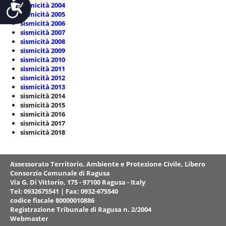
Accessibilità
sismicità 2004
sismicità 2005
sismicità 2006
sismicità 2007
sismicità 2008
sismicità 2009
sismicità 2010
sismicità 2011
sismicità 2012
sismicità 2013
sismicità 2014
sismicità 2015
sismicità 2016
sismicità 2017
sismicità 2018
Assessorato Territorio, Ambiente e Protezione Civile
, Libero
Consorzio Comunale di Ragusa
Via G. Di Vittorio, 175 - 97100 Ragusa - Italy
Tel: 0932675541 | Fax: 0932-675540
codice fiscale 80000010886
Registrazione Tribunale di Ragusa n. 2/2004
Webmaster