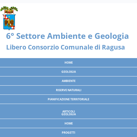
Nota:
questo
sito
Web
include
un
sistema
di
Libero Consorzio Comunale di Ragusa
accessibilità.
HOME
GEOLOGIA
AMBIENTE
RISERVE NATURALI
PIANIFICAZIONE TERRITORIALE
ARTICOLI
GEOLOGIA
HOME
PROGETTI