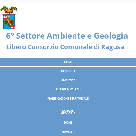
Nota:
questo
sito
Web
include
un
sistema
di
Libero Consorzio Comunale di Ragusa
accessibilità.
HOME
GEOLOGIA
AMBIENTE
RISERVE NATURALI
PIANIFICAZIONE TERRITORIALE
ARTICOLI
GEOLOGIA
HOME
PROGETTI