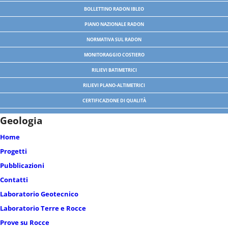
BOLLETTINO RADON IBLEO
PIANO NAZIONALE RADON
NORMATIVA SUL RADON
MONITORAGGIO COSTIERO
RILIEVI BATIMETRICI
RILIEVI PLANO-ALTIMETRICI
CERTIFICAZIONE DI QUALITÀ
Geologia
Home
Progetti
Pubblicazioni
Contatti
Laboratorio Geotecnico
Laboratorio Terre e Rocce
Prove su Rocce