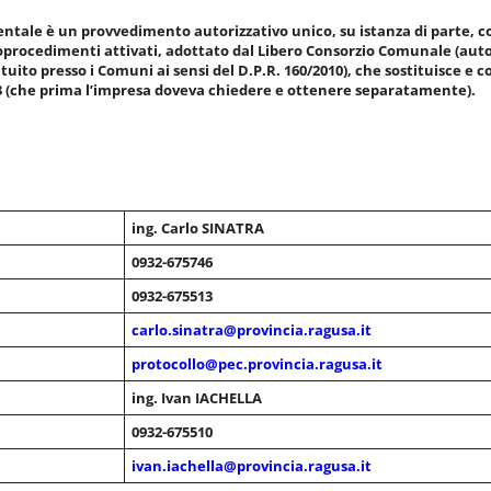
tale è un provvedimento autorizzativo unico, su istanza di parte, com
doprocedimenti attivati, adottato dal Libero Consorzio Comunale (auto
tituito presso i Comuni ai sensi del D.P.R. 160/2010), che sostituisce e 
2013 (che prima l’impresa doveva chiedere e ottenere separatamente).
ing. Carlo SINATRA
0932-675746
0932-675513
carlo.sinatra@provincia.ragusa.it
protocollo@pec.provincia.ragusa.it
ing. Ivan IACHELLA
0932-675510
ivan.iachella@provincia.ragusa.it