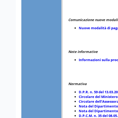
Comunicazione nuove modalit
Nuove modalità di paga
Note informative
Informazioni sulla pro
Normativa
D.P.R. n. 59 del 13.03.2
Circolare del Ministero
Circolare dell’Assessor
Nota del Dipartimento 
Nota del Dipartimento 
D.P.C.M. n. 35 del 08.05