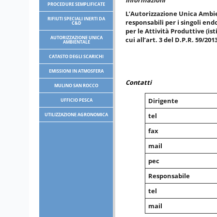
Informazioni
Premi
PROCEDURE SEMPLIFICATE
L’Autorizzazione Unica Ambien
Control-
RIFIUTI SPECIALI INERTI DA
responsabili per i singoli en
F10
C&D
per le Attività Produttive (is
per
AUTORIZZAZIONE UNICA
cui all’art. 3 del D.P.R. 59/
aprire
AMBIENTALE
un
menu
CATASTO DEGLI SCARICHI
di
EMISSIONI IN ATMOSFERA
accessibilità.
Contatti
MULINO SAN ROCCO
Dirigente
UFFICIO PESCA
tel
UTILIZZAZIONE AGRONOMICA
fax
mail
pec
Responsabile
tel
mail