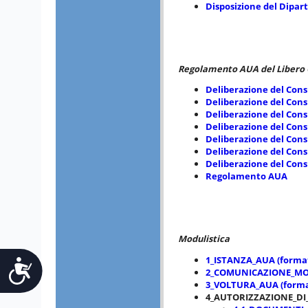
Disposizione del Dipart
Regolamento AUA del Libero 
Deliberazione del Consi
Deliberazione del Consi
Deliberazione del Consi
Deliberazione del Consi
Deliberazione del Consi
Deliberazione del Consi
Deliberazione del Consi
Regolamento AUA
Modulistica
1_ISTANZA_AUA (format
Accessibilità
2_COMUNICAZIONE_MODI
3_VOLTURA_AUA (format
4_AUTORIZZAZIONE_DI